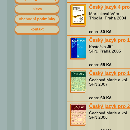
Český jazyk 4 pro
sleva
Martinková Věra
Tripolia, Praha 2004
obchodní podmínky
kontakt
cena:
30 Kč
Český jazyk pro 1
Kostečka Jiří
SPN, Praha 2005
cena:
55 Kč
Český jazyk pro 1
Čechová Marie a kol.
SPN 2007
cena:
60 Kč
Český jazyk pro 2
Čechová Marie a kol.
SPN 2006