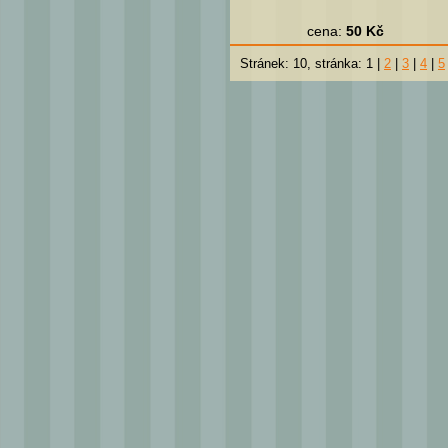
cena:
50 Kč
Stránek: 10, stránka: 1 |
2
|
3
|
4
|
5