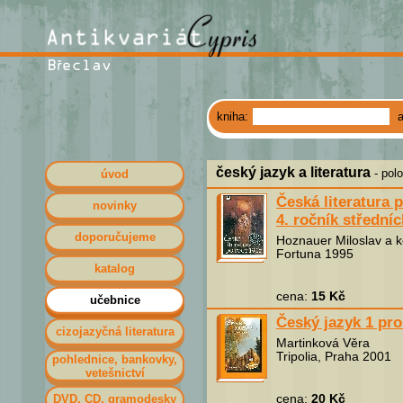
kniha:
český jazyk a literatura
- pol
úvod
Česká literatura 
novinky
4. ročník středníc
doporučujeme
Hoznauer Miloslav a k
Fortuna 1995
katalog
cena:
15 Kč
učebnice
Český jazyk 1 pro
cizojazyčná literatura
Martinková Věra
Tripolia, Praha 2001
pohlednice, bankovky,
vetešnictví
DVD, CD, gramodesky
cena:
20 Kč