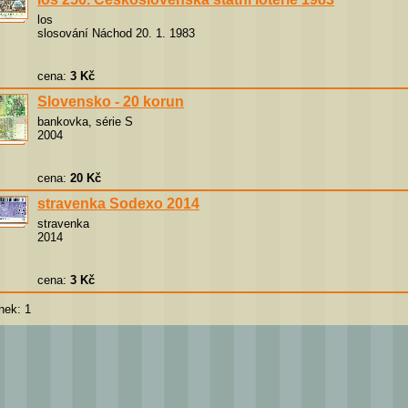
los
slosování Náchod 20. 1. 1983
cena:
3 Kč
Slovensko - 20 korun
bankovka, série S
2004
cena:
20 Kč
stravenka Sodexo 2014
stravenka
2014
cena:
3 Kč
nek: 1