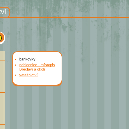
tví
bankovky
pohlednice - místopis
Břeclavi a okolí
vetešnictví