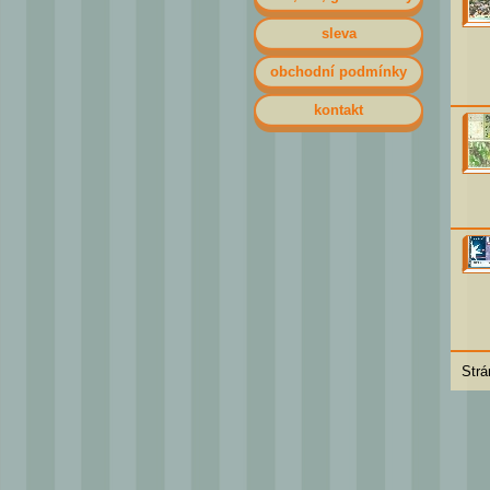
sleva
obchodní podmínky
kontakt
Strá