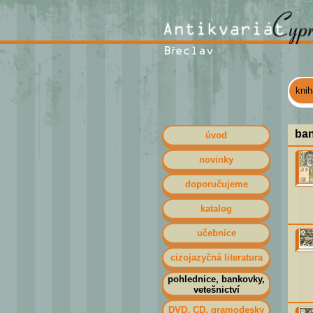
kni
ba
úvod
novinky
doporučujeme
katalog
učebnice
cizojazyčná literatura
pohlednice, bankovky,
vetešnictví
DVD, CD, gramodesky