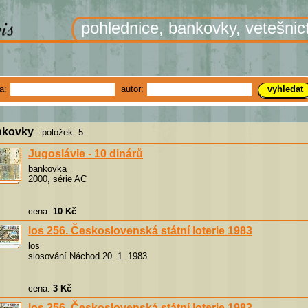
pohlednice, bankovky, vetešnic
ha:
autor:
nkovky
- položek: 5
Jugoslávie - 10 dinárů
bankovka
2000, série AC
cena:
10 Kč
los 256. Československá státní loterie 1983
los
slosování Náchod 20. 1. 1983
cena:
3 Kč
los 256. Československá státní loterie 1983