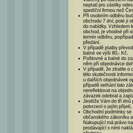
neplatí pro zásilky od
spediční firmou než Če
Při osobním odběru bu
obchodu 7 dní, poté ji 
do nabídky. Vzhledem k
obchod, je vhodné při o
termín odběru, popřípa
předání.
V případě platby převo
balné ve výši 80,- Kč.
Poštovné a balné do zahr
něm při objednávce do
V případě, že ztratíte o
této skutečnosti informo
u dalších objednávek 
případě selhání tato z
nereflektovat na objedn
závazek odebrat a zapla
Jestliže Vám do tří dnů
potvrzení o jejím přijetí
Obchodní podmínky se 
občanského zákoníku a 
Nakupující má právo na
prodávající s nimi nakl