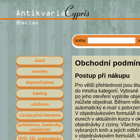
kniha:
úvod
Obchodní podmín
novinky
Postup při nákupu
doporučujeme
Pro větší přehlednost jsou ti
do mnoha kategorií. Vybrané t
katalog
po jeho otevření vyplníte obj
můžete objednat. Během něko
učebnice
automatický e-mail s potvrze
V objednávkovém formuláři si
cizojazyčná literatura
eurech v aktuálním kurzu v o
objednávky z ciziny. Všechny
pohlednice, bankovky,
vetešnictví
vybraných knih a jejich odbě
v objednávkovém formuláři. V
DVD, CD, gramodesky