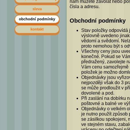
nám můžete zavolat nebo pos
čísla a adresu.
sleva
obchodní podmínky
Obchodní podmínky
kontakt
Stav položky odpovídá j
výslovně uvedeno jinak.
vědomí a svědomí. Nelz
proto nemohou být s od
Všechny ceny jsou uve
konečné. Pokud se Vám a
předražený, zavolejte 
Vám cenu samozřejmě s
položek je možno domlu
Objednávky jsou vyřizov
nejpozději však do 3 pr
se může prodloužit v p
dovolené a pod.
Při zaslání na dobírku
poštovné a balné ve výš
Objednávky o velkém o
je nutno použít způsob
se zásilkou spokojeni, 
ve stejném stavu, zaba
vráceny po odečtení ná