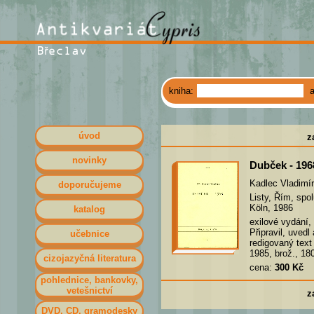
kniha:
úvod
z
novinky
Dubček - 196
Kadlec Vladimír
doporučujeme
Listy, Řím, spo
Köln, 1986
katalog
exilové vydání,
Připravil, uved
učebnice
redigovaný text
1985, brož., 180
cizojazyčná literatura
cena:
300 Kč
pohlednice, bankovky,
vetešnictví
z
DVD, CD, gramodesky