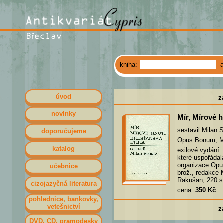
kniha:
úvod
z
novinky
Mír, Mírové h
sestavil Milan 
doporučujeme
Opus Bonum, M
katalog
exilové vydání.
které uspořádal
organizace Opu
učebnice
brož., redakce 
Rakušan, 220 st
cizojazyčná literatura
cena:
350 Kč
pohlednice, bankovky,
vetešnictví
z
DVD, CD, gramodesky