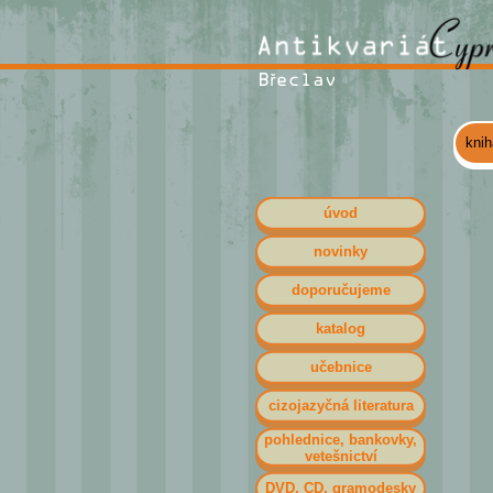
kni
úvod
novinky
doporučujeme
katalog
učebnice
cizojazyčná literatura
pohlednice, bankovky,
vetešnictví
DVD, CD, gramodesky