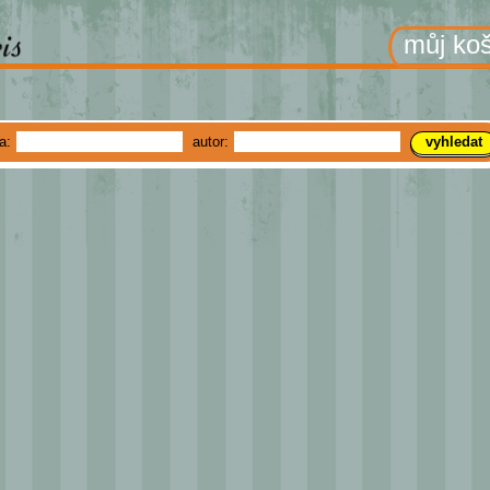
můj koš
ha:
autor: