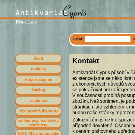
kniha:
úvod
Kontakt
novinky
Antikvariát Cypris působí v B
existence jsme se několikrát
doporučujeme
z ekonomických důvodů svou e
se pokračovat prozatím jenom
katalog
V současnosti probíhá postu
učebnice
zbožím. Náš sortiment je pods
stránkách, ale vzhledem k mno
cizojazyčná literatura
budou naše stránky reprezent
Zákazníkům jsme k dispozici 
pohlednice, bankovky,
vetešnictví
případné dovolené. Osobní o
k cenám poštovného upřednost
DVD, CD, gramodesky