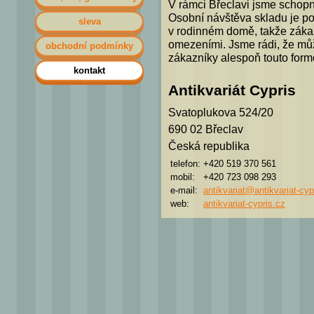
V rámci Břeclavi jsme schopni
Osobní návštěva skladu je p
sleva
v rodinném domě, takže zákazn
omezeními. Jsme rádi, že mů
obchodní podmínky
zákazníky alespoň touto form
kontakt
Antikvariát Cypris
Svatoplukova 524/20
690 02 Břeclav
Česká republika
telefon:
+420 519 370 561
mobil:
+420 723 098 293
e-mail:
antikvariat@antikvariat-cyp
web:
antikvariat-cypris.cz