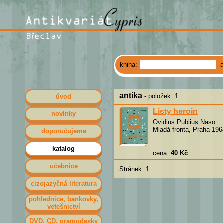
kniha:
antika
- položek: 1
úvod
Listy heroin
novinky
Ovidius Publius Naso
Mladá fronta, Praha 196
doporučujeme
katalog
cena:
40 Kč
učebnice
Stránek: 1
cizojazyčná literatura
pohlednice, bankovky,
vetešnictví
DVD, CD, gramodesky