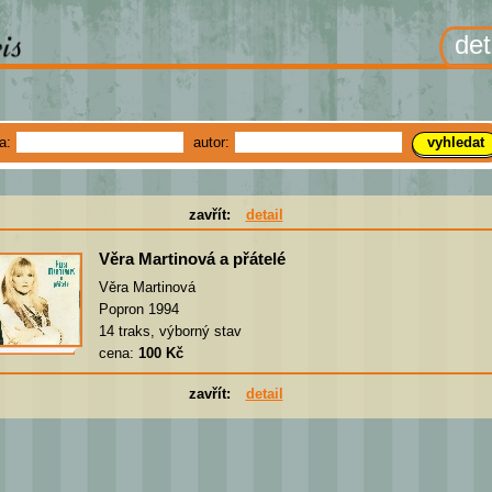
det
ha:
autor:
zavřít:
detail
Věra Martinová a přátelé
Věra Martinová
Popron 1994
14 traks, výborný stav
cena:
100 Kč
zavřít:
detail