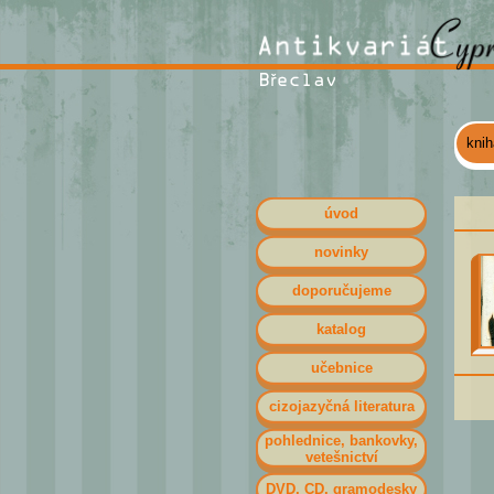
kni
úvod
novinky
doporučujeme
katalog
učebnice
cizojazyčná literatura
pohlednice, bankovky,
vetešnictví
DVD, CD, gramodesky