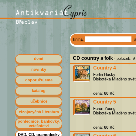
kniha:
CD country a folk
- položek: 9
úvod
Country 4
novinky
Ferlin Husky
Diskotéka Mladého svět
doporučujeme
katalog
cena:
80 Kč
učebnice
Country 5
Faron Young
cizojazyčná literatura
Diskotéka Mladého svět
pohlednice, bankovky,
vetešnictví
cena:
80 Kč
DVD, CD, gramodesky
Country 6