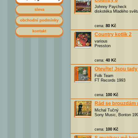
Johnny Paycheck
sleva
diskotéka Mladého svět
obchodní podmínky
cena:
80 Kč
kontakt
Country kotlík 2
various
Presston
cena:
40 Kč
Otevřte! Jsou tady l
Folk Team
FT Records 1993
cena:
100 Kč
Rád se brouzdám 
Michal Tučný
Sony Music, Bonton 19
cena:
100 Kč
S muzikou mě baví 