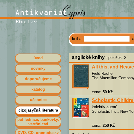
kniha:
anglické knihy
- položek: 2
úvod
All this, and Heav
novinky
Field Rachel
The Macmillan Company
doporučujeme
katalog
cena:
50 Kč
učebnice
Scholastic Childre
kolektiv autorů
cizojazyčná literatura
Scholastic Inc., New Yo
pohlednice, bankovky,
vetešnictví
cena:
250 Kč
DVD, CD, gramodesky