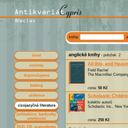
kniha:
anglické knihy
- položek: 2
úvod
All this, and Heav
novinky
Field Rachel
The Macmillan Company
doporučujeme
katalog
cena:
50 Kč
učebnice
Scholastic Childre
kolektiv autorů
cizojazyčná literatura
Scholastic Inc., New Yo
pohlednice, bankovky,
vetešnictví
cena:
250 Kč
DVD, CD, gramodesky